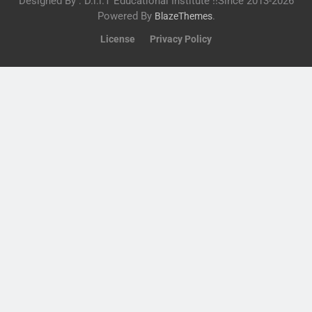
Designed By : D.i.i.T Educational Institute !!Since 2013-2026
Powered By
.
BlazeThemes
License
Privacy Policy