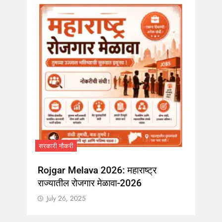
सरकारी नौकरी
MPSC Group C Bharti 2026: MPSC
मार्फत ‘गट-क’ पदांच्या 5707 जागांसाठी
भरती
July 26, 2025
र