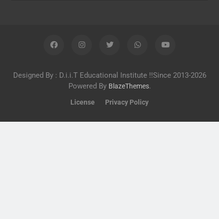
Designed By : D.i.i.T Educational Institute !!Since 2013-2026
Powered By
.
BlazeThemes
License
Privacy Policy