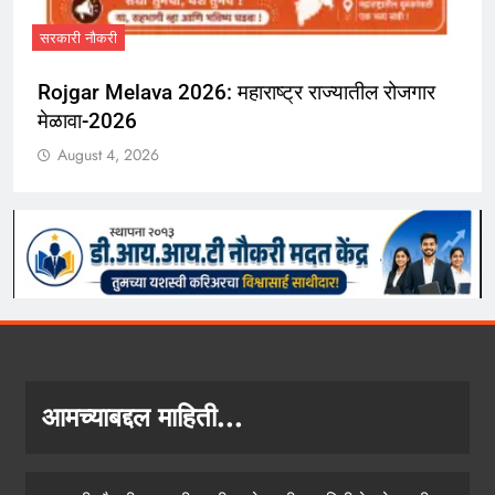
आमच्याबद्दल माहिती...