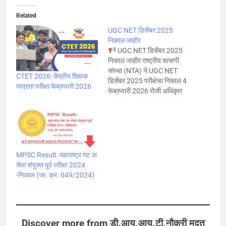
Related
UGC NET डिसेंबर 2025
निकाल जाहीर
UGC NET डिसेंबर 2025
निकाल जाहीर राष्ट्रीय चाचणी
संस्था (NTA) ने UGC NET
CTET 2026: केंद्रीय शिक्षक
डिसेंबर 2025 परीक्षेचा निकाल 4
पात्रता परीक्षा फेब्रुवारी 2026
फेब्रुवारी 2026 रोजी अधिकृत
संकेतस्थळावर
ugcnet.nta.nic.in वर प्रसिद्ध
केला आहे. महत्त्वाची माहिती:
परीक्षेला 7,35,614 उमेदवार
उपस्थित झाले. यापैकी 5,108
उमेदवारांना Junior Research
MPSC Result: महाराष्ट्र गट क
Fellowship (JRF) आणि
सेवा संयुक्त पूर्व परीक्षा 2024
Assistant Professor पात्रता
-निकाल (जा. क्र. 049/2024)
मिळाली आहे. परीक्षा…
Discover more from डी.आय.आय.टी.नौकरी मदत