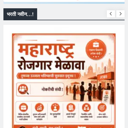
भरती नवीन...!
सरकारी नौकरी
MPSC Group C Bharti 2026: MPSC मार्फत ‘गट-
क’ पदांच्या 5707 जागांसाठी भरती
August 4, 2026