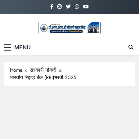
Skip
to
content
डी.आय.आय.टी.नौकरी
www.diitnmk.in
MENU
मदत केंद्र
Home
सरकारी नौकरी
भारतीय रिझर्व्ह बँक (RBI)भरती 2025