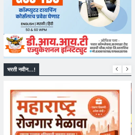
भरती नवीन...!