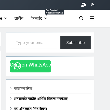
Our Created
Website #diitwala
be
लॉगीन
वेबसाईट
Type your email…
Subscribe
Chat on WhatsApp
महत्वाच्या लिंक
अण्णासाहेब पाटील आर्थिक विकास महामंडळ,
महा ऑनलाईन (सेतू केंद्र)