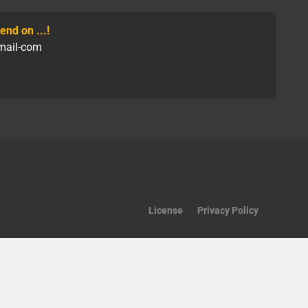
end on ...!
gmail-com
License
Privacy Policy