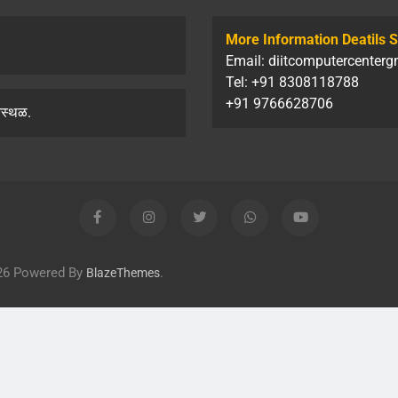
More Information Deatils S
Email: diitcomputercenter
Tel: +91 8308118788
+91 9766628706
तस्थळ.
2026 Powered By
.
BlazeThemes