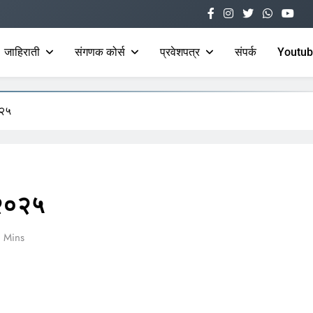
जाहिराती
संगणक कोर्स
प्रवेशपत्र
संपर्क
Youtu
त केंद्र
०२५
 २०२५
 Mins